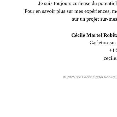
Je suis toujours curieuse du potentiel
Pour en savoir plus sur mes expériences, m
sur un projet sur-mes
Cécile Martel Robita
Carleton-sur
+1 
cecil
© 2026 par Cécile Martel Robitaill